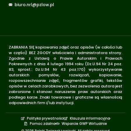
biuro.nrl@pzlow.pl
ZABRANIA SIĘ kopiowania zdjęć oraz opisów (w całości lub
w części) BEZ ZGODY właściciela i administratora strony.
Zgodnie z Ustawą o Prawie Autorskim i Prawach
Pokrewnych z dnia 4 lutego 1994 roku (Dz.U.94 Nr 24 poz.
83, sprost.: Dz.U.94 Nr 43 poz.170) wykorzystywanie
autorskich pomysłów, rozwiązań, kopiowanie,
rozpowszechnianie zdjęć, fragmentów grafiki, tekstów
opisów w celach zarobkowych, bez zezwolenia autora jest
zabronione i stanowi naruszenie praw autorskich oraz
podlega karze. Znaki towarowe i graficzne są własnością
odpowiednich firm i/lub instytucji.
Polityka prywatności
Klauzula informacyjna
Pomoc zdalna
Wsparcie GWP Wirtualnie
© 2026 Polski Związek Łowiecki. All rights reserved