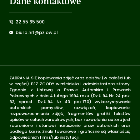
Dane kontaktowe
22 55 65 500
biuro.nrl@pzlow.pl
ZABRANIA SIĘ kopiowania zdjęć oraz opisów (w całości lub
w części) BEZ ZGODY właściciela i administratora strony.
Zgodnie z Ustawą o Prawie Autorskim i Prawach
Pokrewnych z dnia 4 lutego 1994 roku (Dz.U.94 Nr 24 poz.
83, sprost.: Dz.U.94 Nr 43 poz.170) wykorzystywanie
autorskich pomysłów, rozwiązań, kopiowanie,
rozpowszechnianie zdjęć, fragmentów grafiki, tekstów
opisów w celach zarobkowych, bez zezwolenia autora jest
zabronione i stanowi naruszenie praw autorskich oraz
podlega karze. Znaki towarowe i graficzne są własnością
odpowiednich firm i/lub instytucji.