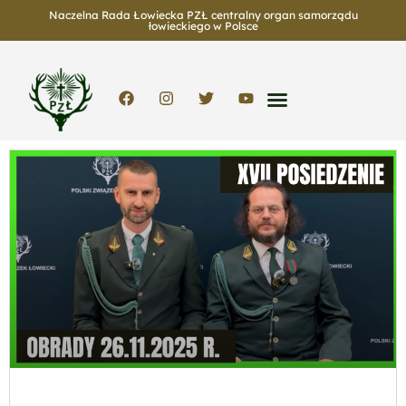
Naczelna Rada Łowiecka PZŁ centralny organ samorządu
łowieckiego w Polsce