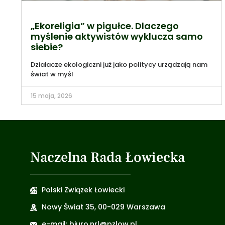
„Ekoreligia” w pigułce. Dlaczego
myślenie aktywistów wyklucza samo
siebie?
Działacze ekologiczni już jako politycy urządzają nam
świat w myśl
15 maja, 2026
Naczelna Rada Łowiecka
Polski Związek Łowiecki
Nowy Świat 35, 00-029 Warszawa
e-mail: biuro.nrl@pzlow.pl