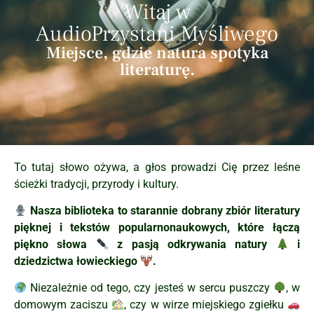
Witaj w
AudioPrzystani Myśliwego
Miejsce, gdzie natura spotyka
literaturę.
To tutaj słowo ożywa, a głos prowadzi Cię przez leśne
ścieżki tradycji, przyrody i kultury.
Nasza biblioteka to starannie dobrany zbiór literatury
pięknej i tekstów popularnonaukowych, które łączą
piękno słowa
z pasją odkrywania natury
i
dziedzictwa łowieckiego
.
Niezależnie od tego, czy jesteś w sercu puszczy
, w
domowym zaciszu
, czy w wirze miejskiego zgiełku