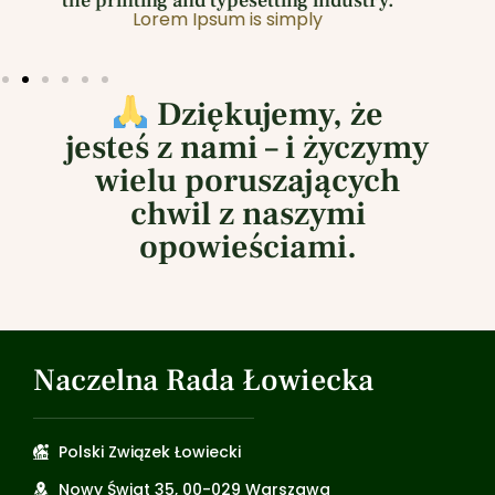
try.
the printing and typesetting industry.
Lorem Ipsum is simply
Dziękujemy, że
jesteś z nami – i życzymy
wielu poruszających
chwil z naszymi
opowieściami.
Naczelna Rada Łowiecka
Polski Związek Łowiecki
Nowy Świat 35, 00-029 Warszawa