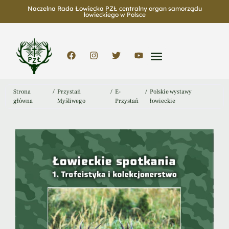
Naczelna Rada Łowiecka PZŁ centralny organ samorządu
łowieckiego w Polsce
Strona
/
Przystań
/
E-
/
Polskie wystawy
główna
Myśliwego
Przystań
łowieckie