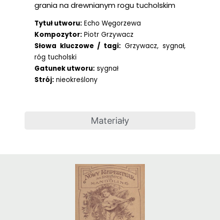
grania na drewnianym rogu tucholskim
Tytuł utworu:
Echo Węgorzewa
Kompozytor:
Piotr Grzywacz
Słowa kluczowe / tagi:
Grzywacz, sygnał,
róg tucholski
Gatunek utworu:
sygnał
Strój:
nieokreślony
Materiały